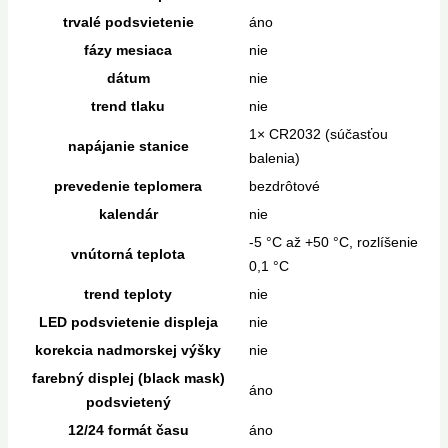
trvalé podsvietenie
áno
fázy mesiaca
nie
dátum
nie
trend tlaku
nie
1× CR2032 (súčasťou
napájanie stanice
balenia)
prevedenie teplomera
bezdrôtové
kalendár
nie
-5 °C až +50 °C, rozlíšenie
vnútorná teplota
0,1 °C
trend teploty
nie
LED podsvietenie displeja
nie
korekcia nadmorskej výšky
nie
farebný displej (black mask)
áno
podsvietený
12/24 formát času
áno