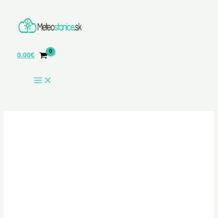
Preskočiť
na
obsah
0.00
€