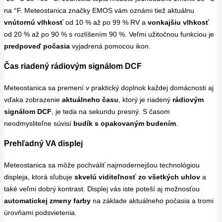
na °F. Meteostanica značky EMOS vám oznámi tiež aktuálnu
vnútornú
vlhkosť
od 10 % až po 99 % RV a
vonkajšiu vlhkosť
od 20 % až po 90 % s rozlíšením 90 %. Veľmi užitočnou funkciou je
predpoveď počasia
vyjadrená pomocou ikon.
Čas riadený rádiovým signálom DCF
Meteostanica sa premení v praktický doplnok každej domácnosti aj
vďaka zobrazenie
aktuálneho času
, ktorý je riadený
rádiovým
signálom DCF
, je teda na sekundu presný. S časom
neodmysliteľne súvisí
budík s opakovaným budením
.
Prehľadný VA displej
Meteostanica sa môže pochváliť najmodernejšou technológiou
displeja, ktorá sľubuje
skvelú viditeľnosť zo všetkých uhlov
a
také veľmi dobrý kontrast. Displej vás iste poteší aj možnosťou
automatickej zmeny farby
na základe aktuálneho počasia a tromi
úrovňami podsvietenia.