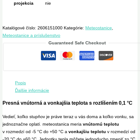
projekcia
nie
Katalógové číslo:
2606151000
Kategórie:
Meteostanice
,
Meteostanice a príslušenstvo
Guaranteed Safe Checkout
Popis
Ďalšie informácie
Presná vnútorná a vonkajšia teplota s rozlíšením 0,1 °C
Vedieť, koľko stupňov je práve teraz u vás doma a koľko vonku, sa
jednoznačne oplatí. meteostanica meria
vnútornú teplotu
v rozmedzí od -5 °C do +50 °C a
vonkajšiu teplotu
v rozmedzí od
-20 °C do +60 °C. Jednotku tepla môžete jednoducho zmeniť zo °C