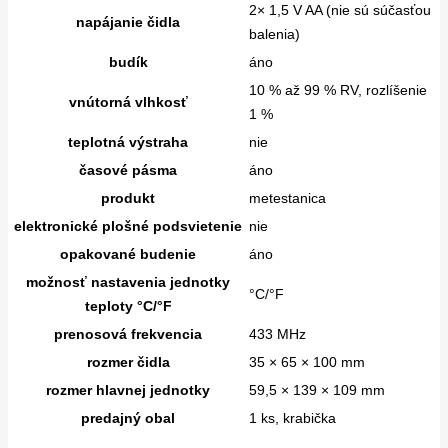
2× 1,5 V AA (nie sú súčasťou
napájanie čidla
balenia)
budík
áno
10 % až 99 % RV, rozlíšenie
vnútorná vlhkosť
1 %
teplotná výstraha
nie
časové pásma
áno
produkt
metestanica
elektronické plošné podsvietenie
nie
opakované budenie
áno
možnosť nastavenia jednotky
°C/°F
teploty °C/°F
prenosová frekvencia
433 MHz
rozmer čidla
35 × 65 × 100 mm
rozmer hlavnej jednotky
59,5 × 139 × 109 mm
predajný obal
1 ks, krabička