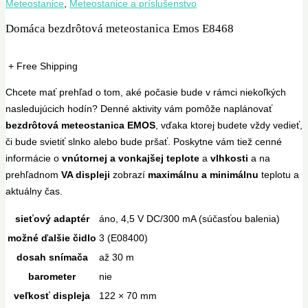
Meteostanice
,
Meteostanice a príslušenstvo
Domáca bezdrôtová meteostanica Emos E8468
+ Free Shipping
Chcete mať prehľad o tom, aké počasie bude v rámci niekoľkých
nasledujúcich hodín? Denné aktivity vám pomôže naplánovať
bezdrôtová meteostanica EMOS
, vďaka ktorej budete vždy vedieť,
či bude svietiť slnko alebo bude pršať. Poskytne vám tiež cenné
informácie o
vnútornej a vonkajšej teplote
a
vlhkosti
a na
prehľadnom
VA displeji
zobrazí
maximálnu a minimálnu
teplotu a
aktuálny čas.
sieťový adaptér
áno, 4,5 V DC/300 mA (súčasťou balenia)
možné ďalšie čidlo
3 (E08400)
dosah snímača
až 30 m
barometer
nie
veľkosť displeja
122 × 70 mm