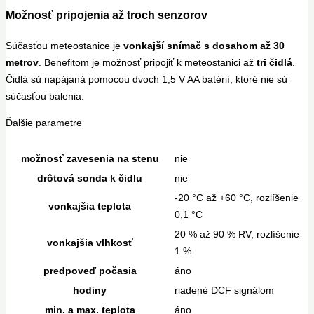
Možnosť pripojenia až troch senzorov
Súčasťou meteostanice je
vonkajší snímač s dosahom až 30
metrov
. Benefitom je možnosť pripojiť k meteostanici až
tri čidlá
.
Čidlá sú napájaná pomocou dvoch 1,5 V AA batérií, ktoré nie sú
súčasťou balenia.
Ďalšie parametre
možnosť zavesenia na stenu
nie
drôtová sonda k čidlu
nie
-20 °C až +60 °C, rozlíšenie
vonkajšia teplota
0,1 °C
20 % až 90 % RV, rozlíšenie
vonkajšia vlhkosť
1 %
predpoveď počasia
áno
hodiny
riadené DCF signálom
min. a max. teplota
áno