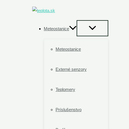
Preskočiť
na
obsah
Meteostanice
Meteostanice
Externé senzory
Teplomery
Príslušenstvo