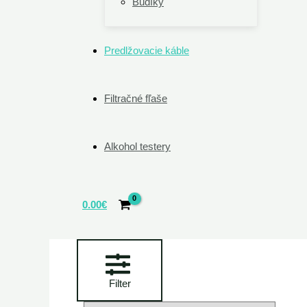
Budíky
Predlžovacie káble
Filtračné fľaše
Alkohol testery
0.00
€
Filter