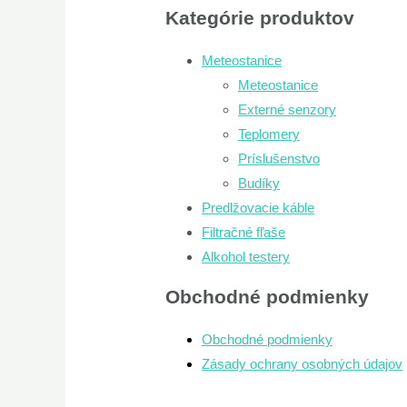
Kategórie produktov
Meteostanice
Meteostanice
Externé senzory
Teplomery
Príslušenstvo
Budíky
Predlžovacie káble
Filtračné fľaše
Alkohol testery
Obchodné podmienky
Obchodné podmienky
Zásady ochrany osobných údajov