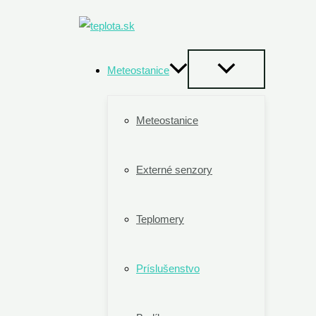
Preskočiť
na
obsah
Meteostanice
Meteostanice
Externé senzory
Teplomery
Príslušenstvo