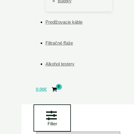
Budíky
Predlžovacie káble
Filtračné fľaše
Alkohol testery
0.00
€
Filter