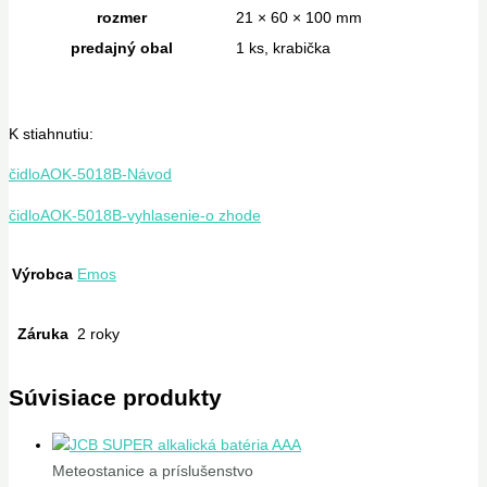
rozmer
21 × 60 × 100 mm
predajný obal
1 ks, krabička
K stiahnutiu:
čidloAOK-5018B-Návod
čidloAOK-5018B-vyhlasenie-o zhode
Výrobca
Emos
Záruka
2 roky
Súvisiace produkty
Meteostanice a príslušenstvo