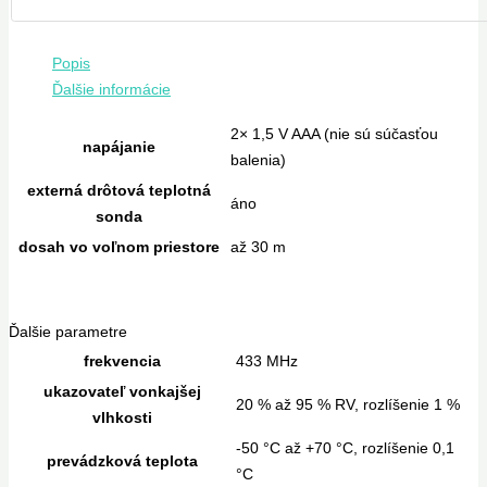
Popis
Ďalšie informácie
2× 1,5 V AAA (nie sú súčasťou
napájanie
balenia)
externá drôtová teplotná
áno
sonda
dosah vo voľnom priestore
až 30 m
Ďalšie parametre
frekvencia
433 MHz
ukazovateľ vonkajšej
20 % až 95 % RV, rozlíšenie 1 %
vlhkosti
-50 °C až +70 °C, rozlíšenie 0,1
prevádzková teplota
°C