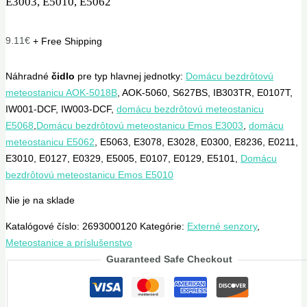
E3003, E5010, E5062
9.11
€
+ Free Shipping
Náhradné
čidlo
pre typ hlavnej jednotky:
Domácu bezdrôtovú
meteostanicu AOK-5018B
, AOK-5060, S627BS, IB303TR, E0107T,
IW001-DCF, IW003-DCF,
domácu bezdrôtovú meteostanicu
E5068
,
Domácu bezdrôtovú meteostanicu Emos E3003
,
domácu
meteostanicu
E5062
, E5063, E3078, E3028, E0300, E8236, E0211,
E3010, E0127, E0329, E5005, E0107, E0129, E5101,
Domácu
bezdrôtovú meteostanicu Emos E5010
Nie je na sklade
Katalógové číslo:
2693000120
Kategórie:
Externé senzory
,
Meteostanice a príslušenstvo
Guaranteed Safe Checkout